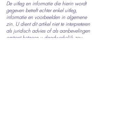
De uitleg en informatie die hierin wordt
gegeven betreft echter enkel uitleg,
informatie en voorbeelden in algemene
zin. U dient dit artikel niet te interpreteren
als juridisch advies of als aanbevelingen
omtrent hetgeen u daadwerkelijk zou
moeten doen. We raden u aan juridisch
advies in te winnen voor het verkrijgen
van inzicht en om u te helpen bij het
opstellen van uw privacybeleid.
Jantiene
Storyteller & llustrator
Instagram